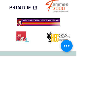
N
Nos actus
Delphine BOURDIER
11 janv. 2021