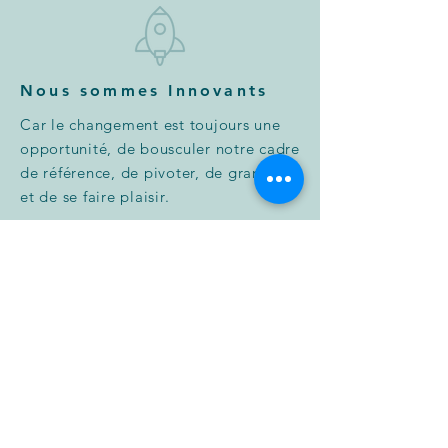
Nous sommes Innovants
Car le changement est toujours une
opportunité, de bousculer notre cadre
de référence, de pivoter, de grandir
et de se faire plaisir.
Nous avons une belle
Boîte à outils
Le DISC (méthode des couleurs)
(certifiée)